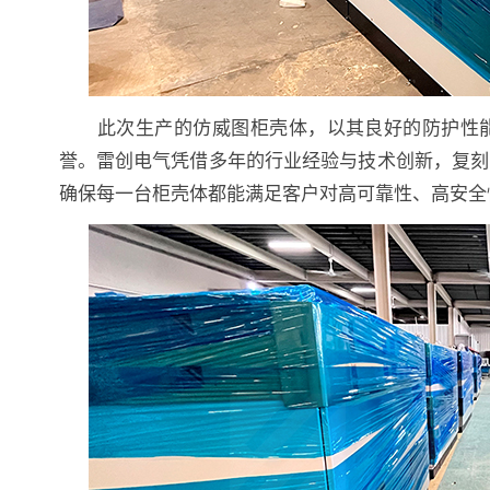
此次生产的仿威图柜壳体，以其良好的防护性能
誉。雷创电气凭借多年的行业经验与技术创新，复刻
确保每一台柜壳体都能满足客户对高可靠性、高安全