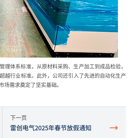
量管理体系标准，从原材料采购、生产加工到成品检验，
超越行业标准。此外，公司还引入了先进的自动化生产
市场需求奠定了坚实基础。
下一页
雷创电气2025年春节放假通知