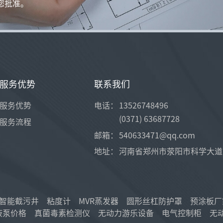
供您批准。
服务优势
联系我们
服务优势
电话：
13526748496
(0371) 63687728
服务流程
邮箱：
540633471@qq.com
地址：
河南省郑州市荥阳市科学大道1
智能截污井
粘度计
MVR蒸发器
圆形丝杠防护罩
预涂板厂
液泵价格
真菌毒素检测仪
无动力游乐设备
电气控制柜
无