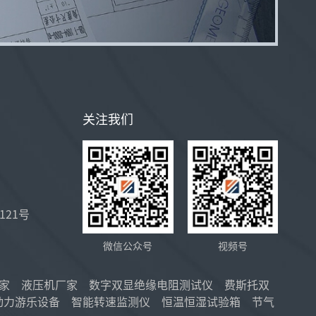
关注我们
21号
微信公众号
视频号
家
液压机厂家
数字双显绝缘电阻测试仪
费斯托双
动力游乐设备
智能转速监测仪
恒温恒湿试验箱
节气