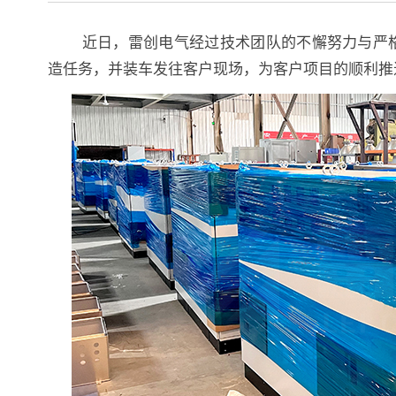
近日，雷创电气经过技术团队的不懈努力与严格的
造任务，并装车发往客户现场，为客户项目的顺利推