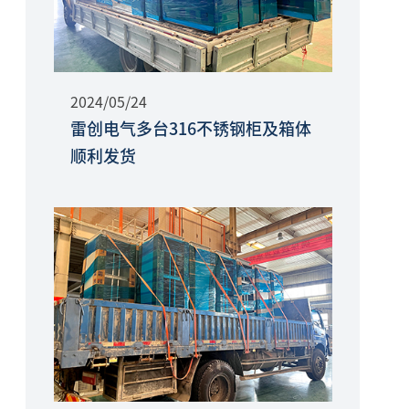
2024/05/24
雷创电气多台316不锈钢柜及箱体
顺利发货