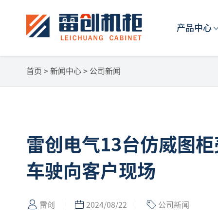
产品中心
首页
>
新闻中心
>
公司新闻
雷创电气13台仿威图
车驶向客户现场
雷创
2024/08/22
公司新闻