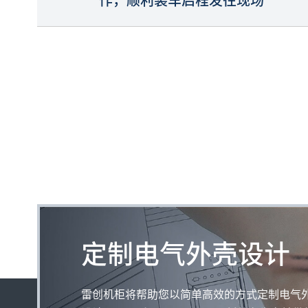
定制电气外壳设计
雷创机柜将帮助您以简单高效的方式定制电气