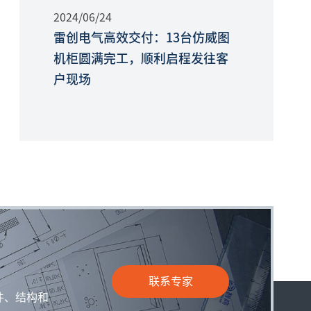
2024/06/24
雷创电气高效交付：13台仿威图
机柜圆满完工，顺利启程发往客
户现场
联系专家
件、结构和