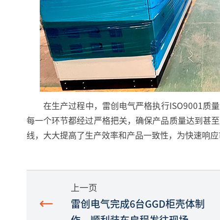
在生产过程中，雷创电气严格执行ISO9001质
每一个环节都经过严格把关，确保产品质量达到甚至
线，大大提高了生产效率和产品一致性，为快速响应
上一页
雷创电气完成6台GGD柜壳体制
作，顺利装车启程发往现场