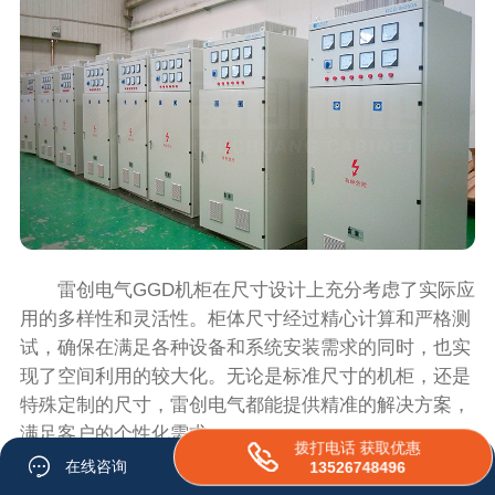
雷创电气GGD机柜在尺寸设计上充分考虑了实际应
用的多样性和灵活性。柜体尺寸经过精心计算和严格测
试，确保在满足各种设备和系统安装需求的同时，也实
现了空间利用的较大化。无论是标准尺寸的机柜，还是
特殊定制的尺寸，雷创电气都能提供精准的解决方案，
满足客户的个性化需求。
拨打电话 获取优惠
在柜体尺寸的精度上，雷创电气GGD机柜展现出了
在线咨询
13526748496
很高的水准。每一台机柜都经过严格的尺寸检测和质量