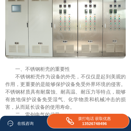
一、不锈钢柜壳的重要性
不锈钢柜壳作为设备的外壳，不仅仅是起到美观的
作用，更重要的是能够保护设备免受外界环境的侵害。
不锈钢材质具有耐腐蚀、耐高温、耐压力等特点，能够
有效地保护设备免受湿气、化学物质和机械冲击的损
害，从而延长设备的使用寿命。
二、雷创电气的优势
拨打电话 获取优惠
作为一家专业的不锈钢柜壳制造商，雷创电气凭借
在线咨询
13526748496
多年的经验和技术实力，以客户需求为导向，提供定制