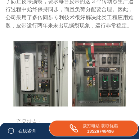
了防止皮带撕裂，要求每台皮带的这 3 个传动点生产运
行过程中始终保持同步，而且负荷分配要合理。因此，
公司采用了多传同步专利技术很好解决此类工程应用难
题，皮带运行两年来未出现撕裂现象，运行非常稳定。
产品特点：
拨打电话 获取优惠
1、采用大功率工程型变频装置，充分利用内部自
在线咨询
13526748496
由块，实现转矩控制。