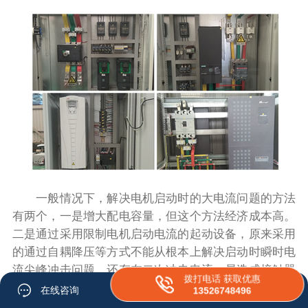
一般情况下，解决电机启动时的大电流问题的方法
有两个，一是增大配电容量，但这个方法经济成本高。
二是通过采用限制电机启动电流的起动设备，原来采用
的通过自耦降压等方式不能从根本上解决启动时瞬时电
流尖峰冲击问题，还存在二次冲击电流，易造成接触器
拨打电话 获取优惠
触点拉弧、损坏等问题，严重时烧毁开关、电动机，影
在线咨询
13526748496
响电网其他设备的运行。